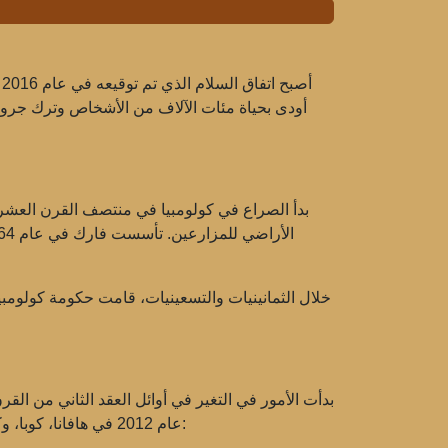
أصبح اتفاق السلام الذي تم توقيعه في عام 2016 بين حكومة كولومبيا و
أودى بحياة مئات الآلاف من الأشخاص وترك جروحً
بدأ الصراع في كولومبيا في منتصف القرن العشرين
خلال الثمانينيات والتسعينيات، قامت حكومة كولومبي
بدأت الأمور في التغير في أوائل العقد الثاني من ال
عام 2012 في هافانا، كوبا، وكانت ممكنة بفضل الدعم الدولي، ورغبة كلا الطرفين في تحقيق سلام مستدام. كانت المواضيع الأساسية للمفاوضات تشمل: