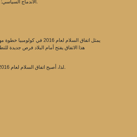
شارك المقاتلون السابقون من فارك في الحياة السياسية، مما أدى إلى إنشاء أحزاب جديدة والتوجه نحو الأنشطة المشروعة.
الاندماج السياسي:
يمثل اتفاق السلام لعام 016
هذا الاتفاق يفتح أمام البلاد فرص جديدة ل
لذا، أصبح اتفاق السلام لعام 2016 ليس فقط نهاية للصراع، ولكن أيضًا بداية مرحلة جديدة في تاريخ كولومبيا، حيث من الممكن حدوث تغييرات وتقدم مستدام.