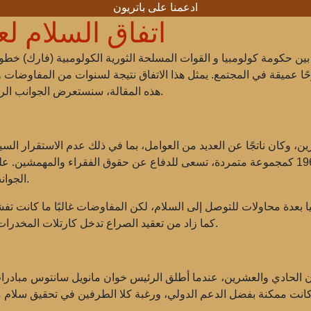
ادعمنا على باتريون
اتفاق السلام لعام 2016 في كو
القوات المسلحة الثورية الكولومبية
ا عميقة في المجتمع. يمثل هذا الاتفاق نتيجة لسنوات من المفاوضات وا
هذه المقالة، سنستعرض الجوانب الرئيسية لاتفاق السلام، وأهميته، وعواقبه على كولومبيا.
، وكان ناتجًا عن العديد من العوامل، بما في ذلك عدم الاستقرار الس
الأراضي للمزارعين. تأسست فارك في عام 1964 كمجموعة متمردة، تسعى للدفاع عن حقوق الفقرا
الجوانب السياسية والاجتماعية والاقتصادية للحياة في البلاد.
ا بعدة محاولات للتوصل إلى السلام، لكن المفاوضات غالبًا ما كانت تف
كما زاد من تعقيد الصراع تدخل كارتلات المخدرات والمجموعات الخارجية، مما جعل الوضع أكثر تعقيدًا.
قرن الحادي والعشرين، عندما أطلق الرئيس
خوان مانويل سانتوس
مبادرا