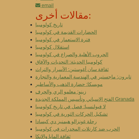
email
مقالات أخرى:
تاريخ كولومبيا
الحضارات القديمة في كولومبيا
فترة الاستعمار في كولومبيا
استقلال كولومبيا
الحروب الأهلية والصراع في كولومبيا
كولومبيا الحديثة: التحديات والآفاق
ثقافة سان أغوستين: الأسرار والتراث
تايرون: ماجستير في الهندسة المعمارية والتجارة
مويسكا: حضارة الذهب والأساطير
زينو: معلمو الري والحرف
الفتح الإسباني وتأسيس المملكة الجديدة Granada
لا فيولنسيا: فصل في تاريخ كولومبيا
تشكيل الحركات الثورية في كولومبيا
رحلة غونزالو هيمنيز دي كيسادا
الحرب ضد كارتلات المخدرات في كولومبيا
ثقافة المايا والإنكا