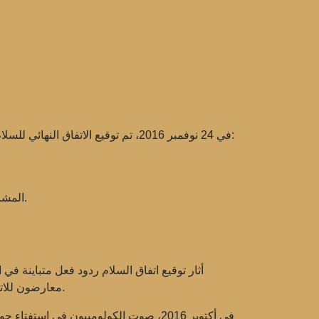
في 24 نوفمبر 2016، تم توقيع الاتفاق النهائي للسلام بين الحكومة وفارك. وقد استقبلت هذه اللحظة التاريخية بالأمل والترقب للتغيير في البلاد. تضمن الاتفاق عدة نقاط رئيسية:
حصل الأعضاء السابقون من فارك على الفرصة للمشاركة في السياسة وتأسيس أحزابهم الخاصة.
المشا
أثار توقيع اتفاق السلام ردود فعل متباينة في 
معارضون للاتفاق، الذين رأوا أنه لا يأخذ مصالح ضحايا الصراع بعين الاعتبار وقد يؤدي إلى الإفلات من العقاب للمقاتلين السابقين من فارك.
في أكتوبر 2016، صوت الكولومبيون في ا