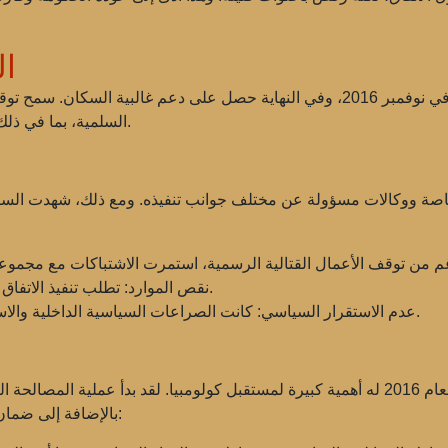
ال
بعد إعادة صياغته، تم توقيع الاتفاق مرة أخرى في نوفمبر 2016، وفي النهاية حصل على 
السلمية، بما في ذلك إصلاح الزراعة وبرامج للمقاتلين السابقين من فارك.
 خاصة ووكالات مسؤولة عن مختلف جوانب تنفيذه. ومع ذلك، شهدت السنوا
تطلب تنفيذ الاتفاق موارد مالية وبشرية كبيرة، والتي لم تكن دائمًا متاحة.
نقص الموارد:
كانت الصراعات السياسية الداخلية والاستياء من جانب المعارضة تعقيدًا إضافيًا لعملية التنفيذ.
عدم الاستقرار السياسي:
على الرغم من التحديات، فإن اتفاق السلام لعام 2016 له أهمية كبيرة لمستقبل كولومبيا. ل
بالإضافة إلى ضمان التنمية المستدامة. تشمل العواقب الرئيسية للاتفاق: