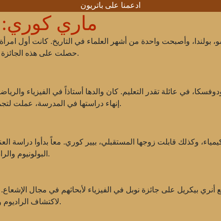
ادعمنا على باتريون
ماري كوري: 
وري في 7 نوفمبر 1867 في وارسو، بولندا، وأصبحت واحدة من أشهر العلماء في التاريخ. كان
حصلت على هذه الجائزة في مجالين مختلفين من العلوم — الفيزياء والكيمياء.
كا، في عائلة تقدر التعليم. كان والدها أستاذاً في الفيزياء والرياضي
إنهاء دراستها في المدرسة، عملت لتجمع المال للدراسة في باريس، حيث التحقت بسوربون.
يمياء، وكذلك قابلت زوجها المستقبلي، بيير كوري. معاً بدأوا دراسة 
البولونيوم والراديوم. أحدثت هذه الاكتشافات ثورة في العلوم والطب.
لاكتشاف الراديوم والبولونيوم، لتكون أول امرأة تحصل على هذه الجائزة.