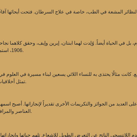
ظائر المشعة في الطب، خاصة في علاج السرطان. فتحت أبحاثها آفاقً
 في الحياة أيضاً. وُلِدت لهما ابنتان، إيرين وإيف، وحقق كلاهما نجاح
1906، استمرت ماري في مسيرتها العلمية رغم خسارتها الكبيرة.
ع. كانت مثالًا يحتذى به للنساء اللائي يسعين لبناء مسيرة في العلوم في 
تمثل أخلاقيات العمل لديها وطموحها في المعرفة نموذجًا للعديدين.
العديد من الجوائز والتكريمات الأخرى تقديراً لإنجازاتها. أصبح اسمها 
العناصر والمرافق الطبية وحتى الجوائز العلمية باسمها تخليدًا لذكراها.
ي 4 يوليو 1934 بسبب فقر الدم اللاتنسجي الناتج عن التعرض الطويل للإشعاع. تلهم حياتها و