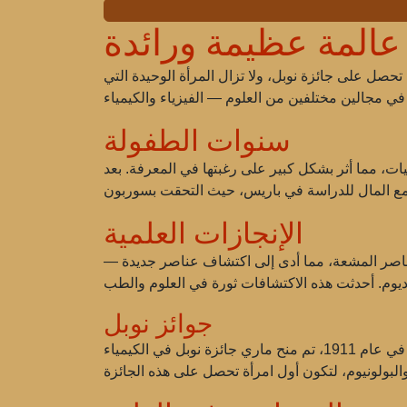
عالمة عظيمة ورائدة
ت أول امرأة تحصل على جائزة نوبل، ولا تزال المرأة الوحيدة التي
سنوات الطفولة
ات، مما أثر بشكل كبير على رغبتها في المعرفة. بعد
الإنجازات العلمية
العناصر المشعة، مما أدى إلى اكتشاف عناصر جديدة —
جوائز نوبل
في عام 1903، حصلت ماري وبيير كوري معاً مع أنري بيكريل على جائزة نوبل في الفيزياء لأبحاثهم في مجال الإشعاع. في عام 1911، تم منح ماري جائزة نوبل في الكيمياء