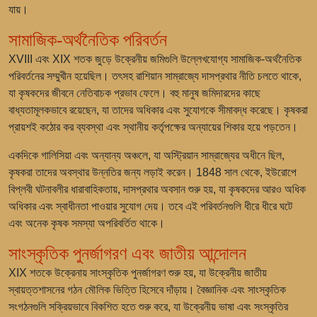
যায়।
সামাজিক-অর্থনৈতিক পরিবর্তন
XVIII এবং XIX শতক জুড়ে উক্রেনীয় জমিগুলি উল্লেখযোগ্য সামাজিক-অর্থনৈতিক
পরিবর্তনের সম্মুখীন হয়েছিল। তৎসহ রাশিয়ান সাম্রাজ্যে দাসপ্রথার নীতি চলতে থাকে,
যা কৃষকদের জীবনে নেতিবাচক প্রভাব ফেলে। বহু মানুষ জমিদারদের কাছে
বাধ্যতামূলকভাবে রয়েছেন, যা তাদের অধিকার এবং সুযোগকে সীমাবদ্ধ করেছে। কৃষকরা
প্রায়শই কঠোর কর ব্যবস্থা এবং স্থানীয় কর্তৃপক্ষের অন্যায়ের শিকার হয়ে পড়তেন।
একদিকে গালিসিয়া এবং অন্যান্য অঞ্চলে, যা অস্ট্রিয়ান সাম্রাজ্যের অধীনে ছিল,
কৃষকরা তাদের অবস্থার উন্নতির জন্য লড়াই করেন। 1848 সাল থেকে, ইউরোপে
বিপ্লবী ঘটনাবলীর ধারাবাহিকতায়, দাসপ্রথার অবসান শুরু হয়, যা কৃষকদের আরও অধিক
অধিকার এবং স্বাধীনতা পাওয়ার সুযোগ দেয়। তবে এই পরিবর্তনগুলি ধীরে ধীরে ঘটে
এবং অনেক কৃষক সমস্যা অপরিবর্তিত থাকে।
সাংস্কৃতিক পুনর্জাগরণ এবং জাতীয় আন্দোলন
XIX শতকে উক্রেনায় সাংস্কৃতিক পুনর্জাগরণ শুরু হয়, যা উক্রেনীয় জাতীয়
স্বায়ত্তশাসনের গঠন মৌলিক ভিত্তি হিসেবে দাঁড়ায়। বৈজ্ঞানিক এবং সাংস্কৃতিক
সংগঠনগুলি সক্রিয়ভাবে বিকশিত হতে শুরু করে, যা উক্রেনীয় ভাষা এবং সংস্কৃতির