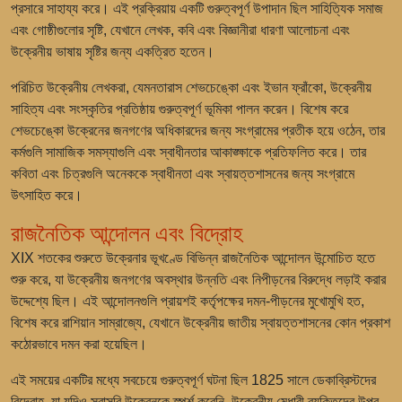
প্রসারে সাহায্য করে। এই প্রক্রিয়ায় একটি গুরুত্বপূর্ণ উপাদান ছিল সাহিত্যিক সমাজ
এবং গোষ্ঠীগুলোর সৃষ্টি, যেখানে লেখক, কবি এবং বিজ্ঞানীরা ধারণা আলোচনা এবং
উক্রেনীয় ভাষায় সৃষ্টির জন্য একত্রিত হতেন।
পরিচিত উক্রেনীয় লেখকরা, যেমনতারাস শেভচেঙ্কো এবং ইভান ফ্রাঁকো, উক্রেনীয়
সাহিত্য এবং সংস্কৃতির প্রতিষ্ঠায় গুরুত্বপূর্ণ ভূমিকা পালন করেন। বিশেষ করে
শেভচেঙ্কো উক্রেনের জনগণের অধিকারদের জন্য সংগ্রামের প্রতীক হয়ে ওঠেন, তার
কর্মগুলি সামাজিক সমস্যাগুলি এবং স্বাধীনতার আকাঙ্ক্ষাকে প্রতিফলিত করে। তার
কবিতা এবং চিত্রগুলি অনেককে স্বাধীনতা এবং স্বায়ত্তশাসনের জন্য সংগ্রামে
উৎসাহিত করে।
রাজনৈতিক আন্দোলন এবং বিদ্রোহ
XIX শতকের শুরুতে উক্রেনার ভূখণ্ডে বিভিন্ন রাজনৈতিক আন্দোলন উন্মোচিত হতে
শুরু করে, যা উক্রেনীয় জনগণের অবস্থার উন্নতি এবং নিপীড়নের বিরুদ্ধে লড়াই করার
উদ্দেশ্যে ছিল। এই আন্দোলনগুলি প্রায়শই কর্তৃপক্ষের দমন-পীড়নের মুখোমুখি হত,
বিশেষ করে রাশিয়ান সাম্রাজ্যে, যেখানে উক্রেনীয় জাতীয় স্বায়ত্তশাসনের কোন প্রকাশ
কঠোরভাবে দমন করা হয়েছিল।
এই সময়ের একটির মধ্যে সবচেয়ে গুরুত্বপূর্ণ ঘটনা ছিল 1825 সালে ডেকাব্রিস্টদের
বিদ্রোহ, যা যদিও সরাসরি উক্রেনকে স্পর্শ করেনি, উক্রেনীয় মেধাবী ব্যক্তিদের উপর