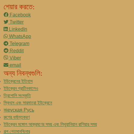
শেয়ার করতে:
Facebook
Twitter
LinkedIn
WhatsApp
Telegram
Reddit
Viber
email
অন্য নিবন্ধগুলি:
ইউক্রেনের ইতিহাস
ইউক্রেন প্রাচীনকালেও
ত্রিপোলি সংস্কৃতি
স্কিথস এবং সারমাতরা ইউক্রেনে
কievская Русь
রুশের ধর্মান্তকরণ
ইউক্রেন মঙ্গোল আক্রমণের সময় এবং লিথুয়ানিয়ান রাশিয়ার সময়
গল্প গেতমানশ্চিনার