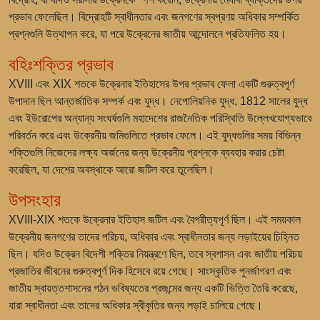
প্রভাব ফেলেছিল। বিদ্রোহটি স্বাধীনতার এবং জনগণের স্বপ্রণয় অধিকার সম্পর্কিত
প্রশ্নগুলি উত্থাপন করে, যা পরে উক্রেনের জাতীয় আন্দোলনে প্রতিফলিত হয়।
বহিঃশক্তির প্রভাব
XVIII এবং XIX শতকে উক্রেনার ইতিহাসের উপর প্রভাব ফেলা একটি গুরুত্বপূর্ণ
উপাদান ছিল আন্তর্জাতিক সম্পর্ক এবং যুদ্ধ। নেপোলিয়নিক যুদ্ধ, 1812 সালের যুদ্ধ
এবং ইউরোপের অন্যান্য সংঘর্ষগুলি মহাদেশের রাজনৈতিক পরিস্থিতি উল্লেখযোগ্যভাবে
পরিবর্তন করে এবং উক্রেনীয় জমিগুলিতে প্রভাব ফেলে। এই যুদ্ধগুলির সময় বিভিন্ন
শক্তিগুলি নিজেদের লক্ষ্য অর্জনের জন্য উক্রেনীয় প্রশ্নকে ব্যবহার করার চেষ্টা
করেছিল, যা দেশের অবস্থাকে আরো জটিল করে তুলেছিল।
উপসংহার
XVIII-XIX শতকে উক্রেনার ইতিহাস জটিল এবং বৈপরীত্যপূর্ণ ছিল। এই সময়কাল
উক্রেনীয় জনগণের তাদের পরিচয়, অধিকার এবং স্বাধীনতার জন্য লড়াইয়ের চিহ্নিত
ছিল। যদিও উক্রেন বিদেশী শক্তির নিয়ন্ত্রণে ছিল, তবে স্বশাসন এবং জাতীয় পরিচয়
প্রজাতির জীবনের গুরুত্বপূর্ণ দিক হিসেবে রয়ে গেছে। সাংস্কৃতিক পুনর্জাগরণ এবং
জাতীয় স্বায়ত্তশাসনের গঠন ভবিষ্যতের প্রজন্মের জন্য একটি ভিত্তি তৈরি করেছে,
যারা স্বাধীনতা এবং তাদের অধিকার স্বীকৃতির জন্য লড়াই চালিয়ে গেছে।