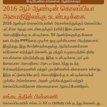
பேடிரியனில் எங்களை ஆதரிக்கவும்
2016 ஆம் ஆண்டின் கொலம்பியா
அமைதிஇலக்கு உடன்படிக்கை
2016 ஆண்டில் கொலம்பியாவின் அரசாங்கத்துக்கும்
கொலம்பிய
புரட்சிகர ஆயுத படையினருக்கும்
(பார்க்) இடையிலான
அமைதிஇலக்கு உடன்படிக்கை, 50 ஆண்டுகளுக்கு மேலாக
நடைபெற்ற संघर्षத்தை முடிக்க ஒரு முக்கியமான அடித்தளமாக
இருந்தது, இது சோற்சேதங்களுக்கு ஆயிரக்கணக்கான
உயிர்களை எடுத்துக் கொண்டது மற்றும் சமுதாயத்தில் தீவிர
காயங்களை ஏற்படுத்தியது. இந்த உடன்படிக்கை, நாட்டில்
நிலையான அமைதியை அடைய தொடர்ந்து நடந்த
பேச்சுவார்த்தைகளின் மற்றும் முயற்சிகளின் விளைவாக உள்ளது.
இந்த கட்டுரையிலே நாம் அமைதிஇலக்கு உடன்படிக்கையின்
முக்கிய அம்சங்களை, அதன் முக்கியத்துவம் மற்றும்
கொலம்பியாவிற்கான விளைவுகளை ஆராயப்போகிறோம்.
சங்கடத்தின் பின்னணி
கொலம்பியாவில் சங்கடம் XX ம century யில் நடந்து கொண்டது,