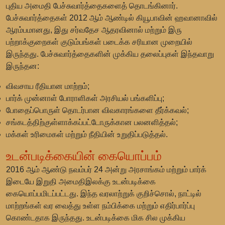
புதிய அமைதி பேச்சுவார்த்தைகளைத் தொடங்கினார்.
பேச்சுவார்த்தைகள் 2012 ஆம் ஆண்டில் கியூபாவின் ஹவானாவில்
ஆரம்பமானது, இது சர்வதேச ஆதரவினால் மற்றும் இரு
பற்றாக்குறைகள் குடும்பங்கள் படைக்க சரியான முறையில்
இருந்தது. பேச்சுவார்த்தைகளின் முக்கிய தலைப்புகள் இந்தவாறு
இருந்தன:
விவசாய ரீதியான மாற்றம்;
பார்க் முன்னாள் போராளிகள் அரசியல் பங்களிப்பு;
போதைப்பொருள் தொடர்பான விவகாரங்களை தீர்க்கவல்;
சங்கடத்திற்குள்ளாக்கப்பட்டோருக்கான பலனளித்தல்;
மக்கள் உரிமைகள் மற்றும் நீதியின் உறுதிப்படுத்தல்.
உடன்படிக்கையின் கையொப்பம்
2016 ஆம் ஆண்டு நவம்பர் 24 அன்று அரசாங்கம் மற்றும் பார்க்
இடையே இறுதி அமைதிஇலக்கு உடன்படிக்கை
கையொப்பமிடப்பட்டது. இந்த வரலாற்றுக் குறிச்சொல், நாட்டில்
மாற்றங்கள் வர வைத்து உள்ள நம்பிக்கை மற்றும் எதிர்பார்ப்பு
கொண்டதாக இருந்தது. உடன்படிக்கை மிக சில முக்கிய