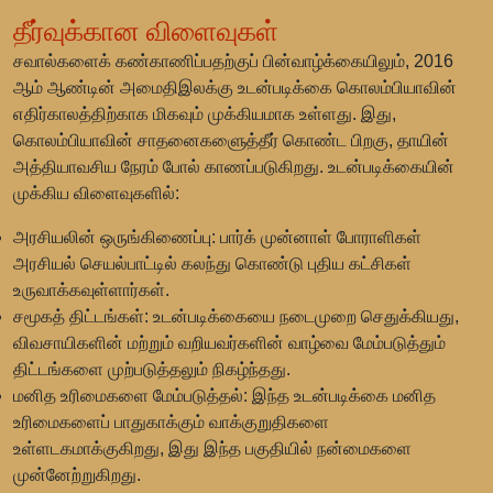
தீர்வுக்கான விளைவுகள்
சவால்களைக் கண்காணிப்பதற்குப் பின்வாழ்க்கையிலும், 2016
ஆம் ஆண்டின் அமைதிஇலக்கு உடன்படிக்கை கொலம்பியாவின்
எதிர்காலத்திற்காக மிகவும் முக்கியமாக உள்ளது. இது,
கொலம்பியாவின் சாதனைகளைுத்தீர் கொண்ட பிறகு, தாயின்
அத்தியாவசிய நேரம் போல் காணப்படுகிறது. உடன்படிக்கையின்
முக்கிய விளைவுகளில்:
அரசியலின் ஒருங்கிணைப்பு:
பார்க் முன்னாள் போராளிகள்
அரசியல் செயல்பாட்டில் கலந்து கொண்டு புதிய கட்சிகள்
உருவாக்கவுள்ளார்கள்.
சமூகத் திட்டங்கள்:
உடன்படிக்கையை நடைமுறை செதுக்கியது,
விவசாயிகளின் மற்றும் வறியவர்களின் வாழ்வை மேம்படுத்தும்
திட்டங்களை முற்படுத்தலும் நிகழ்ந்தது.
மனித உரிமைகளை மேம்படுத்தல்:
இந்த உடன்படிக்கை மனித
உரிமைகளைப் பாதுகாக்கும் வாக்குறுதிகளை
உள்ளடகமாக்குகிறது, இது இந்த பகுதியில் நன்மைகளை
முன்னேற்றுகிறது.