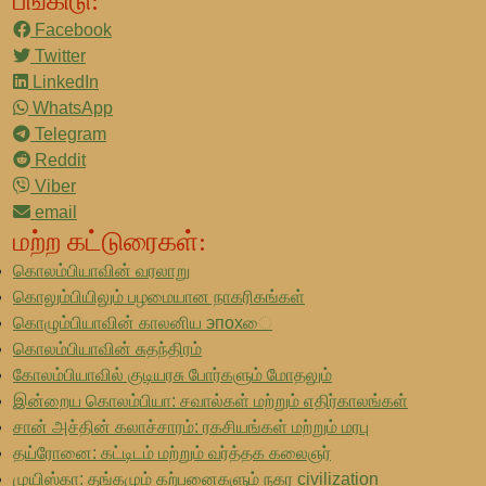
பங்கிடு:
Facebook
Twitter
LinkedIn
WhatsApp
Telegram
Reddit
Viber
email
மற்ற கட்டுரைகள்:
கொலம்பியாவின் வரலாறு
கொலும்பியிலும் பழமையான நாகரிகங்கள்
கொழும்பியாவின் காலனிய эпохை
கொலம்பியாவின் சுதந்திரம்
கோலம்பியாவில் குடியரசு போர்களும் மோதலும்
இன்றைய கொலம்பியா: சவால்கள் மற்றும் எதிர்காலங்கள்
சான் அச்தின் கலாச்சாரம்: ரகசியங்கள் மற்றும் மரபு
தய்ரோனை: கட்டிடம் மற்றும் வர்த்தக கலைஞர்
முயிஸ்கா: தங்கமும் கற்பனைகளும் நகர civilization