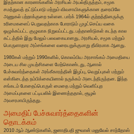
இதற்கான காரணங்களில் அரசியல் அயல்திருத்தம், சமூக
சமத்துவத் தட்டுப்பாடு மற்றும் விவசாயிகளுக்கான தரையிலே
அணுகல் பற்றாக்குறை உள்ளன. பார்க் 1964ல் குற்றத்தினருக்கு
உரிமைகளைப் பெறுவதற்காக போராடும் முழட்செய்ய வகை
ஒழுக்கப்பட்ட குழுவாக நிறுவப்பட்டது. பத்தாண்டுகள் கடந்த கால
கட்டத்தில் இது மேலும் பலவகையானது, அரசியல், சமூக மற்றும்
பொருளாதார அம்சங்களை வரையறுக்குமாறு தீவிரமாக ஆனது.
1980கள் மற்றும் 1990களில், கொலம்பிய அரசாங்கம் அமைதியை
அடைய சில முயற்சிகளை மேற்கொண்டது, ஆனால்
பேச்சுவார்த்தைகள் அங்கீகாரத்தின் இழப்பு, வெறுப்புகள் மற்றும்
என்கிடைத்த நம்பிக்கையினால் நருக்கம் அடைந்திருந்தன. இந்த
சங்கடம் போதைப்பொருள் மைதை மற்றும் வெளிப்புற
அமைப்புகளை பட்டியலில் இணைத்ததால், சூழல்
அவசரமாயிருந்தது.
அமைதிப் பேச்சுவார்த்தைகளின்
தொடக்கம்
2010 ஆம் ஆண்டுகளில், ஜனாதிபதி
ஜுவான் மனுவேல் சாந்தோஸ்