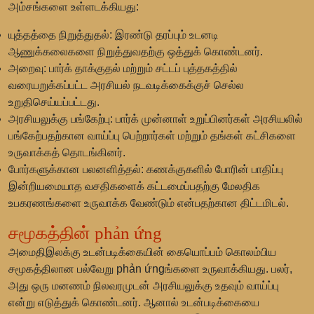
அம்சங்களை உள்ளடக்கியது:
யுத்தத்தை நிறுத்துதல்:
இரண்டு தரப்பும் உடனடி
ஆணுக்கலைகளை நிறுத்துவதற்கு ஒத்துக் கொண்டனர்.
அறைவு:
பார்க் தாக்குதல் மற்றும் சட்டப் புத்தகத்தில்
வரையறுக்கப்பட்ட அரசியல் நடவடிக்கைக்குச் செல்ல
உறுதிசெய்யப்பட்டது.
அரசியலுக்கு பங்கேற்பு:
பார்க் முன்னாள் உறுப்பினர்கள் அரசியலில்
பங்கேற்பதற்கான வாய்ப்பு பெற்றார்கள் மற்றும் தங்கள் கட்சிகளை
உருவாக்கத் தொடங்கினர்.
போர்களுக்கான பலனளித்தல்:
கணக்குகளில் போரின் பாதிப்பு
இன்றியமையாத வசதிகளைக் கட்டமைப்பதற்கு மேலதிக
உபகரணங்களை உருவாக்க வேண்டும் என்பதற்கான திட்டமிடல்.
சமூகத்தின் phản ứng
அமைதிஇலக்கு உடன்படிக்கையின் கையொப்பம் கொலம்பிய
சமூகத்திலான பல்வேறு phản ứngங்களை உருவாக்கியது. பலர்,
அது ஒரு மனணம் நிலவரமுடன் அரசியலுக்கு உதவும் வாய்ப்பு
என்று எடுத்துக் கொண்டனர். ஆனால் உடன்படிக்கையை