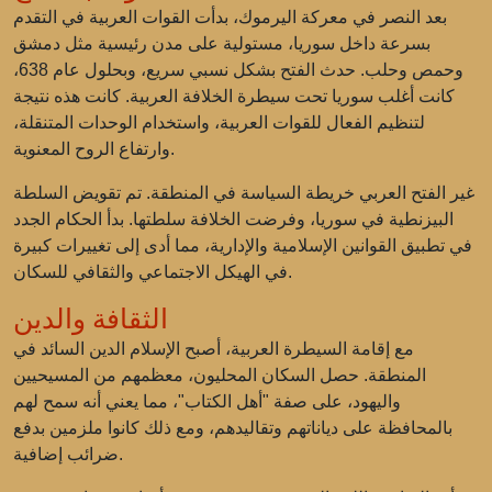
بعد النصر في معركة اليرموك، بدأت القوات العربية في التقدم
بسرعة داخل سوريا، مستولية على مدن رئيسية مثل دمشق
وحمص وحلب. حدث الفتح بشكل نسبي سريع، وبحلول عام 638،
كانت أغلب سوريا تحت سيطرة الخلافة العربية. كانت هذه نتيجة
لتنظيم الفعال للقوات العربية، واستخدام الوحدات المتنقلة،
وارتفاع الروح المعنوية.
غير الفتح العربي خريطة السياسة في المنطقة. تم تقويض السلطة
البيزنطية في سوريا، وفرضت الخلافة سلطتها. بدأ الحكام الجدد
في تطبيق القوانين الإسلامية والإدارية، مما أدى إلى تغييرات كبيرة
في الهيكل الاجتماعي والثقافي للسكان.
الثقافة والدين
مع إقامة السيطرة العربية، أصبح الإسلام الدين السائد في
المنطقة. حصل السكان المحليون، معظمهم من المسيحيين
واليهود، على صفة "أهل الكتاب"، مما يعني أنه سمح لهم
بالمحافظة على دياناتهم وتقاليدهم، ومع ذلك كانوا ملزمين بدفع
ضرائب إضافية.