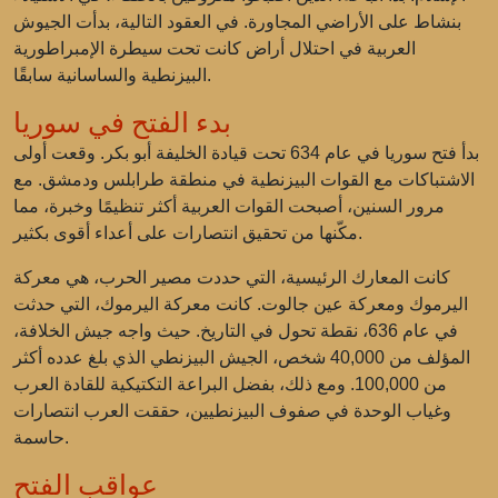
بنشاط على الأراضي المجاورة. في العقود التالية، بدأت الجيوش
العربية في احتلال أراض كانت تحت سيطرة الإمبراطورية
البيزنطية والساسانية سابقًا.
بدء الفتح في سوريا
بدأ فتح سوريا في عام 634 تحت قيادة الخليفة أبو بكر. وقعت أولى
الاشتباكات مع القوات البيزنطية في منطقة طرابلس ودمشق. مع
مرور السنين، أصبحت القوات العربية أكثر تنظيمًا وخبرة، مما
مكّنها من تحقيق انتصارات على أعداء أقوى بكثير.
كانت المعارك الرئيسية، التي حددت مصير الحرب، هي معركة
اليرموك ومعركة عين جالوت. كانت معركة اليرموك، التي حدثت
في عام 636، نقطة تحول في التاريخ. حيث واجه جيش الخلافة،
المؤلف من 40,000 شخص، الجيش البيزنطي الذي بلغ عدده أكثر
من 100,000. ومع ذلك، بفضل البراعة التكتيكية للقادة العرب
وغياب الوحدة في صفوف البيزنطيين، حققت العرب انتصارات
حاسمة.
عواقب الفتح