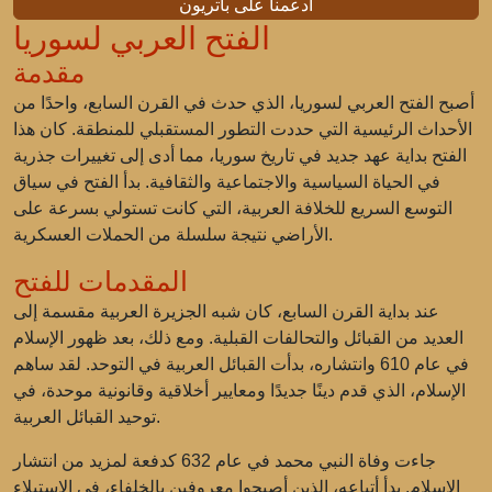
ادعمنا على باتريون
الفتح العربي لسوريا
مقدمة
أصبح الفتح العربي لسوريا، الذي حدث في القرن السابع، واحدًا من
الأحداث الرئيسية التي حددت التطور المستقبلي للمنطقة. كان هذا
الفتح بداية عهد جديد في تاريخ سوريا، مما أدى إلى تغييرات جذرية
في الحياة السياسية والاجتماعية والثقافية. بدأ الفتح في سياق
التوسع السريع للخلافة العربية، التي كانت تستولي بسرعة على
الأراضي نتيجة سلسلة من الحملات العسكرية.
المقدمات للفتح
عند بداية القرن السابع، كان شبه الجزيرة العربية مقسمة إلى
العديد من القبائل والتحالفات القبلية. ومع ذلك، بعد ظهور الإسلام
في عام 610 وانتشاره، بدأت القبائل العربية في التوحد. لقد ساهم
الإسلام، الذي قدم دينًا جديدًا ومعايير أخلاقية وقانونية موحدة، في
توحيد القبائل العربية.
جاءت وفاة النبي محمد في عام 632 كدفعة لمزيد من انتشار
الإسلام. بدأ أتباعه، الذين أصبحوا معروفين بالخلفاء، في الاستيلاء