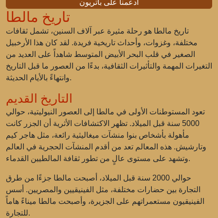
ادعمنا على باتريون
تاريخ مالطا
تاريخ مالطا هو رحلة مثيرة عبر آلاف السنين، تشمل ثقافات
مختلفة، وغزوات، وأحداث تاريخية فريدة. لقد كان هذا الأرخبيل
الصغير في قلب البحر الأبيض المتوسط شاهداً على العديد من
التغيرات المهمة والتأثيرات الثقافية، بدءًا من العصور ما قبل التاريخ
وانتهاءً بالأيام الحديثة.
التاريخ القديم
تعود المستوطنات الأولى في مالطا إلى العصور النيوليتية، حوالي
5000 سنة قبل الميلاد. تظهر الاكتشافات الأثرية أن الجزر كانت
مأهولة بأشخاص بنوا منشآت ميغاليثية رائعة، مثل هاجر كيم
وتارشيش. هذه المعالم تعد من أقدم المنشآت الحجرية في العالم
وتشهد على مستوى عالٍ من تطور ثقافة المالطيين القدماء.
حوالي 2000 سنة قبل الميلاد، أصبحت مالطا جزءًا من طرق
التجارة بين حضارات مختلفة، مثل الفينيقيين والمصريين. أسس
الفينيقيون مستعمراتهم على الجزيرة، وأصبحت مالطا ميناءً هاماً
للتجارة.