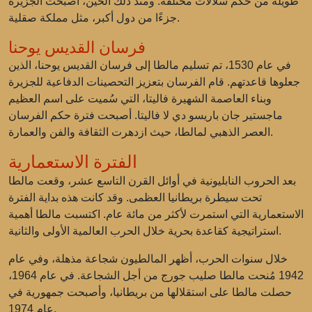
طويلة من حكم سلالات مختلفة. ومنذ ذلك الحين، أصبحت الجزيرة
جزءًا من دول أكبر، مثل مملكة صقلية.
فرسان القديس يوحنا
في عام 1530، تم تسليم مالطا إلى فرسان القديس يوحنا، الذين
جعلوها قاعدتهم. قام الفرسان بتعزيز التحصينات الدفاعية للجزيرة
وبناء العاصمة الشهيرة فاليتا، التي سُميت على اسم العظيم
ماجستير جان باريسو دي لا فاليتا. أصبحت فترة حكم الفرسان
العصر الذهبي لمالطا، حيث ازدهرت الثقافة والفن والعمارة.
الفترة الاستعمارية
بعد الحروب النابليونية في أوائل القرن التاسع عشر، وقعت مالطا
تحت سيطرة بريطانيا العظمى. وقد كانت هذه بداية الفترة
الاستعمارية التي استمرت لأكثر من مائة عام. اكتسبت مالطا أهمية
استراتيجية كقاعدة بحرية خلال الحرب العالمية الأولى والثانية.
خلال سنوات الحرب، أظهر المالطيون شجاعة مذهلة، وفي عام
1942 مُنحت مالطا صليب جورج من أجل الشجاعة. في عام 1964،
حصلت مالطا على استقلالها من بريطانيا، وأصبحت جمهورية في
عام 1974.