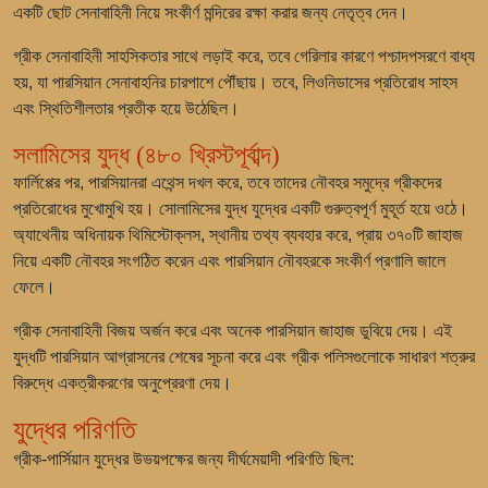
একটি ছোট সেনাবাহিনী নিয়ে সংকীর্ণ মন্দিরের রক্ষা করার জন্য নেতৃত্ব দেন।
গ্রীক সেনাবাহিনী সাহসিকতার সাথে লড়াই করে, তবে গেরিলার কারণে পশ্চাদপসরণে বাধ্য
হয়, যা পারসিয়ান সেনাবাহনির চারপাশে পৌঁছায়। তবে, লিওনিডাসের প্রতিরোধ সাহস
এবং স্থিতিশীলতার প্রতীক হয়ে উঠেছিল।
সলামিসের যুদ্ধ (৪৮০ খ্রিস্টপূর্বাব্দ)
ফার্লিপ্পের পর, পারসিয়ানরা এথেন্স দখল করে, তবে তাদের নৌবহর সমুদ্রে গ্রীকদের
প্রতিরোধের মুখোমুখি হয়। সোলামিসের যুদ্ধ যুদ্ধের একটি গুরুত্বপূর্ণ মুহূর্ত হয়ে ওঠে।
অ্যাথেনীয় অধিনায়ক থিমিস্টোক্লস, স্থানীয় তথ্য ব্যবহার করে, প্রায় ৩৭০টি জাহাজ
নিয়ে একটি নৌবহর সংগঠিত করেন এবং পারসিয়ান নৌবহরকে সংকীর্ণ প্রণালি জালে
ফেলে।
গ্রীক সেনাবাহিনী বিজয় অর্জন করে এবং অনেক পারসিয়ান জাহাজ ডুবিয়ে দেয়। এই
যুদ্ধটি পারসিয়ান আগ্রাসনের শেষের সূচনা করে এবং গ্রীক পলিসগুলোকে সাধারণ শত্রুর
বিরুদ্ধে একত্রীকরণের অনুপ্রেরণা দেয়।
যুদ্ধের পরিণতি
গ্রীক-পার্সিয়ান যুদ্ধের উভয়পক্ষের জন্য দীর্ঘমেয়াদী পরিণতি ছিল: