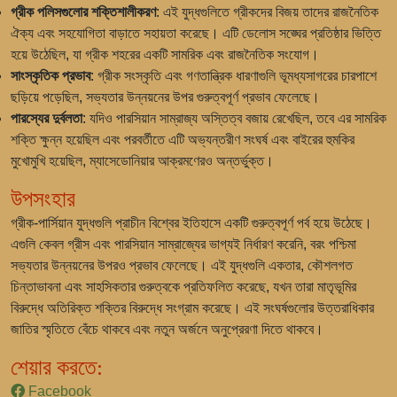
গ্রীক পলিসগুলোর শক্তিশালীকরণ
: এই যুদ্ধগুলিতে গ্রীকদের বিজয় তাদের রাজনৈতিক
ঐক্য এবং সহযোগিতা বাড়াতে সহায়তা করেছে। এটি ডেলোস সঙ্ঘের প্রতিষ্ঠার ভিত্তি
হয়ে উঠেছিল, যা গ্রীক শহরের একটি সামরিক এবং রাজনৈতিক সংযোগ।
সাংস্কৃতিক প্রভাব
: গ্রীক সংস্কৃতি এবং গণতান্ত্রিক ধারণাগুলি ভূমধ্যসাগরের চারপাশে
ছড়িয়ে পড়েছিল, সভ্যতার উন্নয়নের উপর গুরুত্বপূর্ণ প্রভাব ফেলেছে।
পারস্যের দুর্বলতা
: যদিও পারসিয়ান সাম্রাজ্য অস্তিত্ব বজায় রেখেছিল, তবে এর সামরিক
শক্তি ক্ষুন্ন হয়েছিল এবং পরবর্তীতে এটি অভ্যন্তরীণ সংঘর্ষ এবং বাইরের হুমকির
মুখোমুখি হয়েছিল, ম্যাসেডোনিয়ার আক্রমণেরও অন্তর্ভুক্ত।
উপসংহার
গ্রীক-পার্সিয়ান যুদ্ধগুলি প্রাচীন বিশ্বের ইতিহাসে একটি গুরুত্বপূর্ণ পর্ব হয়ে উঠেছে।
এগুলি কেবল গ্রীস এবং পারসিয়ান সাম্রাজ্যের ভাগ্যই নির্ধারণ করেনি, বরং পশ্চিমা
সভ্যতার উন্নয়নের উপরও প্রভাব ফেলেছে। এই যুদ্ধগুলি একতার, কৌশলগত
চিন্তাভাবনা এবং সাহসিকতার গুরুত্বকে প্রতিফলিত করেছে, যখন তারা মাতৃভূমির
বিরুদ্ধে অতিরিক্ত শক্তির বিরুদ্ধে সংগ্রাম করেছে। এই সংঘর্ষগুলোর উত্তরাধিকার
জাতির স্মৃতিতে বেঁচে থাকবে এবং নতুন অর্জনে অনুপ্রেরণা দিতে থাকবে।
শেয়ার করতে:
Facebook