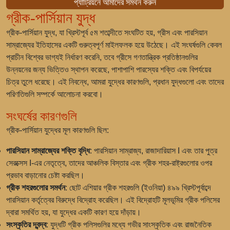
প্যাট্রিয়নে আমাদের সমর্থন করুন
গ্রীক-পার্সিয়ান যুদ্ধ
গ্রীক-পার্সিয়ান যুদ্ধ, যা খ্রিস্টপূর্ব ৫ম শতাব্দীতে সংঘটিত হয়, গ্রীস এবং পারসিয়ান
সাম্রাজ্যের ইতিহাসের একটি গুরুত্বপূর্ণ মাইলফলক হয়ে উঠেছে। এই সংঘর্ষগুলি কেবল
প্রাচীন বিশ্বের ভাগ্যই নির্ধারণ করেনি, তবে গ্রীসে গণতান্ত্রিক প্রতিষ্ঠানগুলির
উন্নয়নের জন্য ভিত্তিও স্থাপন করেছে, পাশাপাশি পারস্যের শক্তি এবং বিপর্যয়ের
চিত্র তুলে ধরেছে। এই নিবন্ধে, আমরা যুদ্ধের কারণগুলি, প্রধান যুদ্ধগুলো এবং তাদের
পরিণতিগুলি সম্পর্কে আলোচনা করবো।
সংঘর্ষের কারণগুলি
গ্রীক-পার্সিয়ান যুদ্ধের মূল কারণগুলি ছিল:
পারসিয়ান সাম্রাজ্যের শক্তি বৃদ্ধি
: পারসিয়ান সাম্রাজ্য, রাজাদারিয়াস I এবং তার পুত্র
সেরক্সেস I-এর নেতৃত্বে, তাদের আঞ্চলিক বিস্তার এবং গ্রীক শহর-রাষ্ট্রগুলোর ওপর
প্রভাব বাড়ানোর চেষ্টা করছিল।
গ্রীক শহরগুলোর সমর্থন
: ছোট এশিয়ার গ্রীক শহরগুলি (ইওনিয়া) ৪৯৯ খ্রিস্টপূর্বাব্দে
পারসিয়ান কর্তৃত্বের বিরুদ্ধে বিদ্রোহ করেছিল। এই বিদ্রোহটি মূলভূমির গ্রীক পলিসের
দ্বারা সমর্থিত হয়, যা যুদ্ধের একটি কারণ হয়ে দাঁড়ায়।
সংস্কৃতির দ্বন্দ্ব
: যুদ্ধটি গ্রীক পলিসগুলির মধ্যে গভীর সাংস্কৃতিক এবং রাজনৈতিক