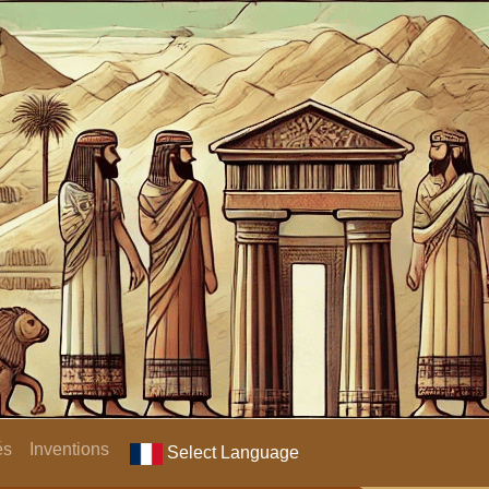
és
Inventions
Select Language