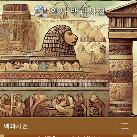
역사 백과사전
백과사전