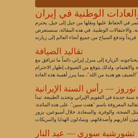
والعادات الوطنية في إيران
تمر في الحفاظ عليها ونقلها من جيل إلى جيل. يحترم
ية، والاحتفالات الوطنية. في هذه المقالة، سنستعرض
تقاليد الضيافة
تاجونه. الزيارة إلى منزل إيراني دائماً ما تترافق مع
الاهتمام، ولذلك يتوقع من الضيوف إظهار الاحترام
نوروز — رأس السنة الإيرانية
ي. يرمز هذا العيد إلى بداية سنة جديدة في التقويم الإيراني وتجديد الطبيعة. تبدأ
تفالية المعروفة باسم "هفت سين". على هذه المائدة،
ثل الصحة، والوفرة، والسعادة. خلال أسبوعين، يزور
تشورشبة سوري — عيد النار