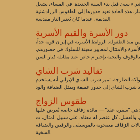
 شيء سيئ قبل بدء السنة الجديدة. في المساء، يشعل
ار. هذه العادة تعود جذورها إلى الطقوس الزرادشتية
القديمة، عندما كان يُعتبر النار مقدسة.
دور الأسرة والقيم الأسرية
غرس منذ الطفولة. الروابط الأسرية في إيران قوية جداً،
 الأسرة والامتثال لمعايير معينة للسلوك في حضورهم.
تقاليد شرب الشاي
كه الطازجة. تميز شرب الشاي الإيراني أنه يستخدم
طقوس الزواج
واج هي "سفره عقد" — مائدة زفاف خاصة تُعرض عليها
بيل المثال، ت simbolizes المرآة الضوء والنقاء، بينما يرمز العسل إلى الحياة الحلوة
حتفالات الزفاف مصحوبة بالموسيقى والرقص والضيافة
السخية.