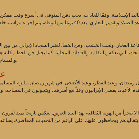
ناعة الفخار، ونحت الخشب، وفن الخط. تُعتبر السجاد الإيراني من بين ا
اد، التي تعكس التقاليد والعادات المحلية. كما يحتل فن الخط مكانة هام
والمساجد، ومبانٍ معمارية أخرى، مما يضيف إليها تميزًا خاصًا.
عا
ل رمضان، وعيد الفطر، وعيد الأضحى. في شهر رمضان، يلتزم المسلمون 
ا لا يتجزأ من الهوية الثقافية لهذا البلد العريق. تعكس تاريخاً يمتد لقر
نيون بتقاليدهم ويحافظون عليها، على الرغم من التحديات المعاصرة. يسا