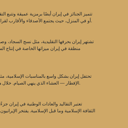
أو في المنزل، حيث يجتمع الأصدقاء والأقارب لقراءة الصلاة وتقديم التعازي. بعد 40 يومًا من الوفاة، يتم إجراء مراسم خاصة للتذكر، حيث يتم استذكار المتوفي والدعاء لروحه.
تشتهر إيران بحرفها التقليدية، مثل نسج السجاد، وص
منطقة في إيران ميزاتها الخاصة في إنتاج السج
تحتفل إيران بشكل واسع بالمناسبات الإسلامية، مث
الإفطار — العشاء الذي ينهي الصيام. خلال هذه الأعياد، يقضي الإيرانيون وقتاً مع أسرهم، ويتجولون في المساجد، ويقومون بأعمال الخير، فتوزيع الطعام على المحتاجين.
تعتبر التقاليد والعادات الوطنية في إيران جزءً
الثقافة الإسلامية وما قبل الإسلامية. يفتخر الإيرا