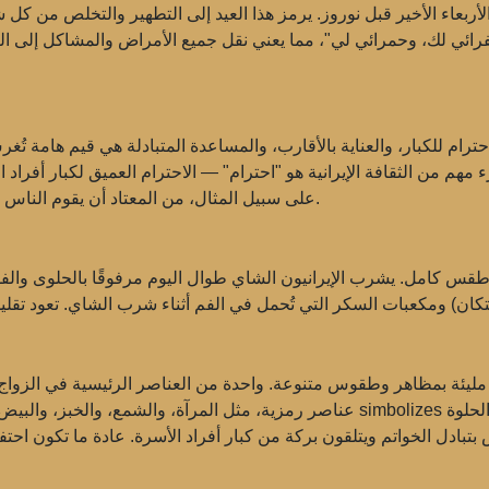
ربعاء الأخير قبل نوروز. يرمز هذا العيد إلى التطهير والتخلص من كل
صفرائي لك، وحمرائي لي"، مما يعني نقل جميع الأمراض والمشاكل إلى الن
لاحترام للكبار، والعناية بالأقارب، والمساعدة المتبادلة هي قيم هامة تُ
مهم من الثقافة الإيرانية هو "احترام" — الاحترام العميق لكبار أفراد
على سبيل المثال، من المعتاد أن يقوم الناس بالوقوف والتحية بإحترام خاص عند مقابلة كبار السن.
س كامل. يشرب الإيرانيون الشاي طوال اليوم مرفوقًا بالحلوى والفوا
ام، مليئة بمظاهر وطقوس متنوعة. واحدة من العناصر الرئيسية في الز
عناصر رمزية، مثل المرآة، والشمع، والخبز، والبيض، والعسل. كل عنصر له معناه، على س
تبادل الخواتم ويتلقون بركة من كبار أفراد الأسرة. عادة ما تكون ا