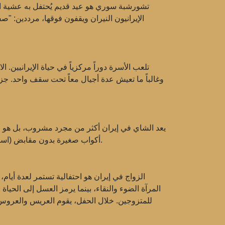
تشورشبة سوري هو عيد قديم يُحتفل به عشية الأ
الإيرانيون النيران ويقفون فوقها، مرددين: "
تلعب الأسرة دوراً مركزياً في حياة الإيرانيين. ا
وغالباً ما تعيش عدة أجيال معاً تحت سقف واحد. جزء 
يعد الشاي في إيران أكثر من مجرد مشروب، بل هو طق
أكواب صغيرة بدون مقابض (استكان) ومكعبات السكر التي تُحمل في الفم أثناء شرب الشاي. تعود تقليد شرب الشاي إلى جذور عميقة ويمثل الضيافة والود.
الزواج في إيران هو احتفالية تستمر لعدة أي
للمتزوجين. خلال الحفل، يقوم العريس والعروس ب