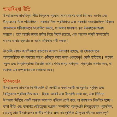
ভাষাবিদ্যা নীতি
ইসরায়েলের ভাষাবিদ্যা নীতি হিব্রুকে প্রধান যোগাযোগের ভাষা হিসেবে সমর্থন এবং
উন্নয়নের দিকে পরিচালিত। সরকার শিক্ষা প্রতিষ্ঠানে এবং সরকারি সংস্থাগুলিতে হিব্রুর
ব্যবহারকে সক্রিয়ভাবে উৎসাহিত করছে, যা ভাষার সংরক্ষণ এবং উন্নয়নের জন্য
সহায়ক। তবে আরবি ভাষার মর্যাদা নিয়ে বিতর্ক রয়েছে, এবং অনেক আরবি ইসরায়েলি
তাদের ভাষার ব্যবহার ও সমান অধিকার দাবী করছে।
ইংরেজি ভাষার জনপ্রিয়তা বাড়ানোর জন্যও উদ্যোগ রয়েছে, যা ইসরায়েলকে
আন্তর্জাতিক সম্প্রদায়ের সাথে একীভূত করার জন্য গুরুত্বপূর্ণ একটি হাতিয়ার। অনেক
স্কুল এবং বিশ্ববিদ্যালয় ইংরেজি ভাষা শেখার জন্য সমন্বিত প্রোগ্রাম অফার করে, যা
সমাজে এর সম্প্রসারণকে সহায়তা করে।
উপসংহার
ইসরায়েলের ভাষাগত বৈশিষ্ট্যগুলি ঐ দেশটিতে বসবাসকারী সংস্কৃতির সমৃদ্ধি এবং
বৈচিত্র্যকে প্রতিফলিত করে। হিব্রু, আরবি এবং ইংরেজি ভাষা সহ, এবং বিভিন্ন
উপভাষা মিলিয়ে একটি অনন্য ভাষাগত পরিবেশ তৈরি করে, যা ক্রমাগত বিকশিত হচ্ছে।
ভাষা নীতি এবং ভাষাগত বৈচিত্র্যের সংরক্ষণ সম্পর্কিত প্রশ্নগুলি বিস্তৃতভাবে প্রাসঙ্গিক,
যেহেতু তারা ইসরায়েলের জাতীয় পরিচয় এবং সাংস্কৃতিক ঐক্যের গঠনেও গুরুত্বপূর্ণ