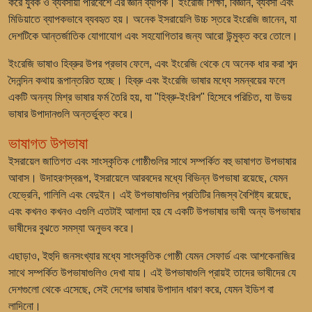
করে যুবক ও ব্যবসায়ী পরিবেশে এর জ্ঞান ব্যাপক। ইংরেজি শিক্ষা, বিজ্ঞান, ব্যবসা এবং
মিডিয়াতে ব্যাপকভাবে ব্যবহৃত হয়। অনেক ইসরায়েলি উচ্চ স্তরে ইংরেজি জানেন, যা
দেশটিকে আন্তর্জাতিক যোগাযোগ এবং সহযোগিতার জন্য আরো উন্মুক্ত করে তোলে।
ইংরেজি ভাষাও হিব্রুর উপর প্রভাব ফেলে, এবং ইংরেজি থেকে যে অনেক ধার করা শব্দ
দৈনন্দিন কথায় রূপান্তরিত হচ্ছে। হিব্রু এবং ইংরেজি ভাষার মধ্যে সমন্বয়ের ফলে
একটি অনন্য মিশ্র ভাষার ফর্ম তৈরি হয়, যা "হিব্রু-ইংরিশ" হিসেবে পরিচিত, যা উভয়
ভাষার উপাদানগুলি অন্তর্ভুক্ত করে।
ভাষাগত উপভাষা
ইসরায়েল জাতিগত এবং সাংস্কৃতিক গোষ্ঠীগুলির সাথে সম্পর্কিত বহু ভাষাগত উপভাষার
আবাস। উদাহরণস্বরূপ, ইসরায়েলে আরবদের মধ্যে বিভিন্ন উপভাষা রয়েছে, যেমন
হেভ্রেনি, গালিলি এবং বেদুইন। এই উপভাষাগুলির প্রতিটির নিজস্ব বৈশিষ্ট্য রয়েছে,
এবং কখনও কখনও এগুলি এতটাই আলাদা হয় যে একটি উপভাষার ভাষী অন্য উপভাষার
ভাষীদের বুঝতে সমস্যা অনুভব করে।
এছাড়াও, ইহুদি জনসংখ্যার মধ্যে সাংস্কৃতিক গোষ্ঠী যেমন সেফার্ড এবং আশকেনাজির
সাথে সম্পর্কিত উপভাষাগুলিও দেখা যায়। এই উপভাষাগুলি প্রায়ই তাদের ভাষীদের যে
দেশগুলো থেকে এসেছে, সেই দেশের ভাষার উপাদান ধারণ করে, যেমন ইডিশ বা
লাদিনো।