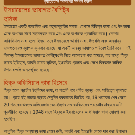
প্যাট্রিয়নে আমাদের সমর্থন করুন
ইসরায়েলের ভাষাগত বৈশিষ্ট্য
ভূমিকা
ইসরায়েল একটি বহুভাষিক এবং বহুসংস্কৃতির সমাজ, যেখানে বিভিন্ন ভাষা এবং উপভাষা
একে অপরের সাথে সহাবস্থান করে এবং একে অপরকে প্রভাবিত করে। দেশের
অফিসিয়াল ভাষা হলো হিব্রু, তবে ইসরায়েলে আরবি ভাষা, ইংরেজি এবং অন্যান্য
ভাষাগুলোরও ব্যাপক ব্যবহার রয়েছে, যা একটি অনন্য ভাষাগত পরিবেশ তৈরি করে। এই
নিবন্ধে ইসরায়েলের ভাষাগত বৈশিষ্ট্যগুলি নিয়ে আলোচনা করা হয়েছে, যার মধ্যে হিব্রু
ভাষার ইতিহাস, আরবি ভাষার ভূমিকা, ইংরেজির প্রভাব এবং দেশে বিদ্যমান ভাষিক
উপভাষাগুলি অন্তর্ভুক্ত রয়েছে।
হিব্রু অফিসিয়াল ভাষা হিসেবে
হিব্রু হলো প্রাচীন ইহুদিদের ভাষা, যা শতাব্দী ধরে ধর্মীয় গ্রন্থ এবং সাহিত্যে ব্যবহৃত
হয়। প্রায় দুই হাজার বছরের দৈনন্দিন ব্যবহারের বিরতির পর, 19 শতকের শেষ থেকে
20 শতকের শুরুতে এলিয়েজার বেন-ইহুদার মত ব্যক্তিদের প্রচেষ্টার মাধ্যমে এটি
পুনর্জীবিত হয়েছে। 1948 সালে হিব্রুকে ইসরায়েলের অফিসিয়াল ভাষা ঘোষণা করা
হয়েছিল।
আধুনিক হিব্রু অন্যান্য ভাষা যেমন রুশি, আরবি এবং ইংরেজি থেকে ধার করা উপাদান